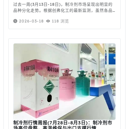
过去一周(3月13日-18日)，制冷剂市场呈现出明显的
品种分化走势。根据创弗化工的最新监测，虽然各品
种表现不一，但整体上涨的预期已经在各个环节悄然
2026-03-18
118 浏览
凝聚。R125：缺货逻辑下的领涨者本周最引人注目的
是R125。因货源持续紧缺，市场供应出现明显缺口，
内贸价格随之大幅上涨，涨幅达到7.84%。这种跳涨
并非偶然——持货商惜售情绪
制冷剂行情周报(7月28日-8月3日)：制冷剂市
场高位盘整，高温维保与出口支撑行情