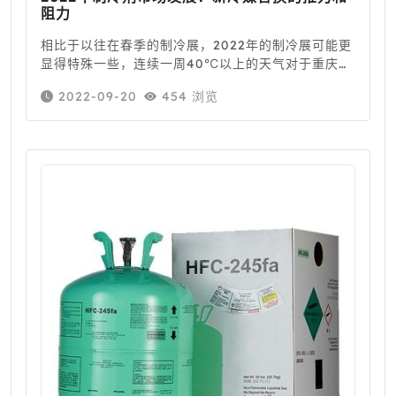
阻力
相比于以往在春季的制冷展，2022年的制冷展可能更
显得特殊一些，连续一周40℃以上的天气对于重庆本
地人来说，也是不常见的，而在不常见背后，我们是
2022-09-20
454 浏览
否更应该思考，近年来，极端天气的产生背后，跟我
们所处的行业又有哪些联系?根据国内外专家的见解，
得出一个结论，随着温室气体浓度导致全球温度上
升，热浪正日益频繁和强烈，