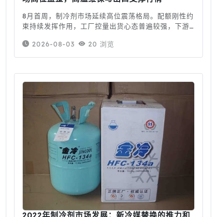
8月首周，制冷剂市场延续高位震荡格局。配额刚性约
束持续发挥作用，工厂控量出货心态普遍较强，下游
需求表现分化。一、现货市场价格截至8月3日，华东
2026-08-03
20 浏览
市场主流品种散水含税出厂价如下：型号本周成交价
（元/吨）走势主...
2022年制冷剂市场发展：新冷媒替换的推力和