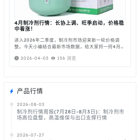
4月制冷剂行情：长协上调、旺季启动，价格稳
中看涨！
进入2026年二季度，制冷剂市场迎来新一轮价格调
整。今天小编结合最新市场数据，给大家捋一捋4月初
的行情动态。一、最新价格行情(截至4月2日，华东主
2026-04-03
156 浏览
流)品种价格区间（元/吨）走势特点R3263000–
63500高位持稳，二季度长协上调1000元/吨
R134a58500–59000稳中有升，主流成交逼近
59000R410A56500–57500小幅上行，上调1600
元/
产品行情
2026-08-03
制冷剂行情周报(7月28日-8月3日)：制冷剂市
场高位盘整，高温维保与出口支撑行情
2026-07-27