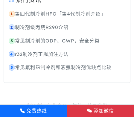
第四代制冷剂HFO「第4代制冷剂介绍」
1
制冷剂级丙烷R290介绍
2
常见制冷剂的ODP、GWP，安全分类
3
r32制冷剂正规加注方法
4
常见氟利昂制冷剂和液氨制冷剂优缺点比较
5
制冷剂
氟化学品
气体
关于我们
免费热线
添加微信
Copyright © 2020~2026 浙江创弗化工有限公司 版权
所有.