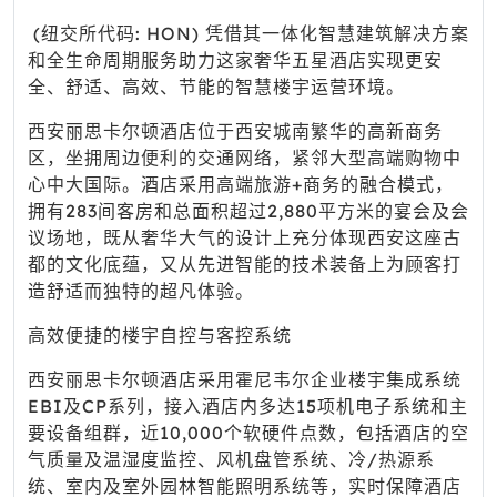
(纽交所代码: HON) 凭借其一体化智慧建筑解决方案
和全生命周期服务助力这家奢华五星酒店实现更安
全、舒适、高效、节能的智慧楼宇运营环境。
西安丽思卡尔顿酒店位于西安城南繁华的高新商务
区，坐拥周边便利的交通网络，紧邻大型高端购物中
心中大国际。酒店采用高端旅游+商务的融合模式，
拥有283间客房和总面积超过2,880平方米的宴会及会
议场地，既从奢华大气的设计上充分体现西安这座古
都的文化底蕴，又从先进智能的技术装备上为顾客打
造舒适而独特的超凡体验。
高效便捷的楼宇自控与客控系统
西安丽思卡尔顿酒店采用霍尼韦尔企业楼宇集成系统
EBI及CP系列，接入酒店内多达15项机电子系统和主
要设备组群，近10,000个软硬件点数，包括酒店的空
气质量及温湿度监控、风机盘管系统、冷/热源系
统、室内及室外园林智能照明系统等，实时保障酒店