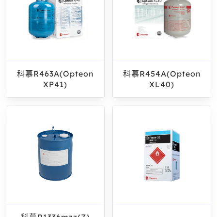
科慕R463A(Opteon
科慕R454A(Opteon
XP41)
XL40)
科慕R1336mzz(Z)