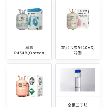
科慕
霍尼韦尔R410A制
R454B(Opteon
冷剂
XL41)
全氟三丁胺