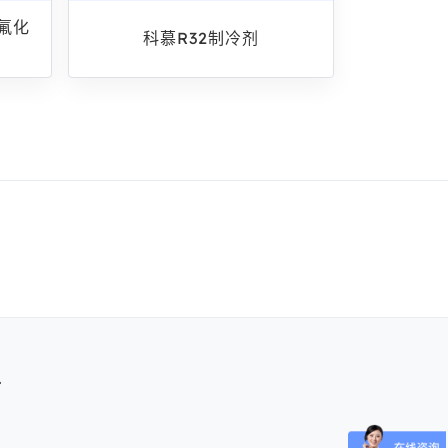
3氟化
科慕R32制冷剂
.