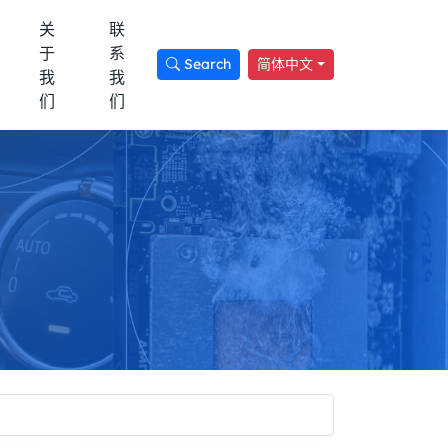
关
联
于
系
Search
简体中文
我
我
们
们