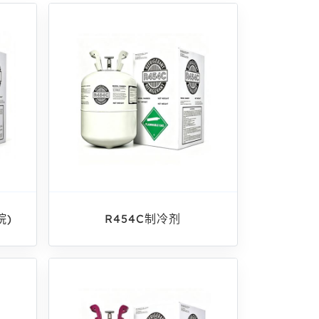
烷)
R454C制冷剂