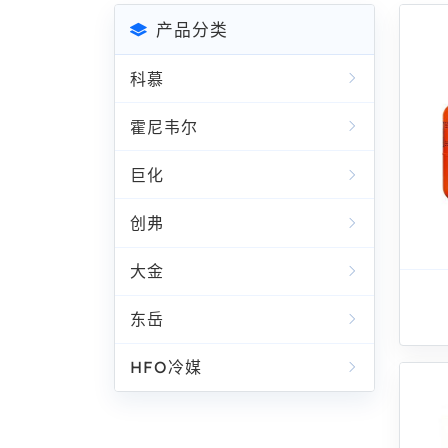
产品分类
科慕
霍尼韦尔
巨化
创弗
大金
东岳
HFO冷媒