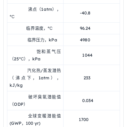
沸点（1atm），
-40.8
℃
临界温度，℃
96.24
临界压力，kPa
4980
饱和蒸气压
1044
（25℃），kPa
汽化热/蒸发潜热
（沸点下，1atm），
233
kJ/kg
破坏臭氧潜能值
0.034
（ODP）
全球变暖潜能值
1700
(GWP，100 yr)