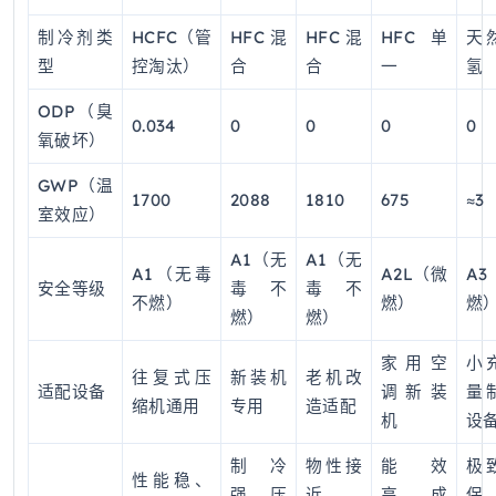
制冷剂类
HCFC（管
HFC混
HFC混
HFC单
天
型
控淘汰）
合
合
一
氢
ODP（臭
0.034
0
0
0
0
氧破坏）
GWP（温
1700
2088
1810
675
≈3
室效应）
A1（无
A1（无
A1（无毒
A2L（微
A3
安全等级
毒不
毒不
不燃）
燃）
燃
燃）
燃）
家用空
小
往复式压
新装机
老机改
适配设备
调新装
量
缩机通用
专用
造适配
机
设
制冷
物性接
能效
极
性能稳、
强、压
近
高、成
保