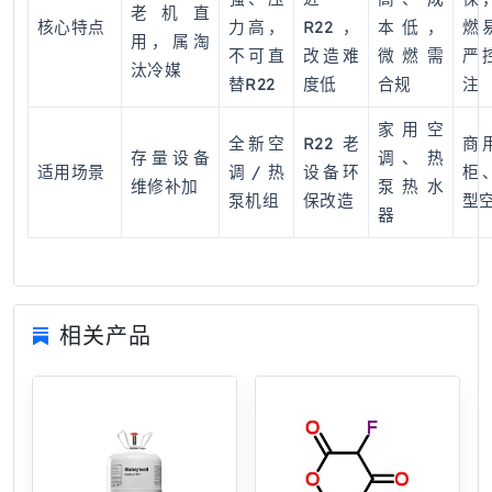
老机直
核心特点
力高，
R22，
本低，
燃
用，属淘
不可直
改造难
微燃需
严
汰冷媒
替R22
度低
合规
注
家用空
全新空
R22老
商
存量设备
调、热
适用场景
调/热
设备环
柜
维修补加
泵热水
泵机组
保改造
型
器
相关产品