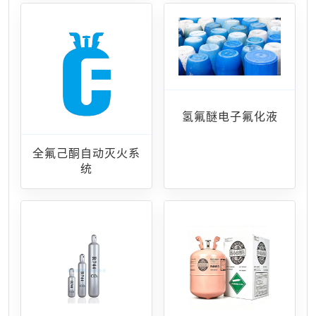
氢氟醚电子氟化液
全氟己酮自动灭火系
统