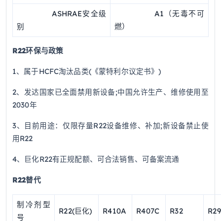
ASHRAE安全级
A1（无毒不可
别
燃）
R22环保与政策
1、属于HCFC淘汰品类(《蒙特利尔议定书》)
2、发达国家已全面禁用新设备;中国允许生产、维修使用至
2030年
3、目前用途：仅限存量R22设备维修、补加;新设备禁止使
用R22
4、巨化R22有正规配额、可合法销售、可备案流通
R22替代
制冷剂型
R22(巨化)
R410A
R407C
R32
R2
号