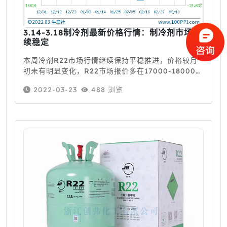
3.14-3.18制冷剂最新价格行情：制冷剂市场延
续稳定
本周冷剂R22市场行情继续保持平稳推进，价格较月
初未有明显变化，R22市场报价多在17000-18000
元/吨区间。制冷剂R134a行情暂稳，市场重心下移，
2022-03-23
488 浏览
R134a市场报价多在24500-26000元/吨区间。以下
是创弗化工整理的详细内容。一、价格走势据大宗数
据监测显示，截止3月18日，制冷剂R22均价为17500
元/吨，较周初持平，较月初价格持平