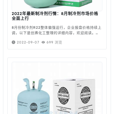
2022年最新制冷剂行情：8月制冷剂市场价格
全面上行
8月份制冷剂R22整体偏强运行，企业报盘价格持续上
调，以下是创弗化工整理的详细内容，欢迎阅读。
一、价格走势据监测数据显示，8月31日制冷剂R22均
2022-09-07
699 浏览
价为17500.00元/吨，较月初价格17000.00元/吨上
涨2.94%，与去年同期相比下跌10.26%。据监测数据
显示，8月31日，制冷剂R134a均价为24333.33元/
吨，较月初价格22500.00元/吨上涨8