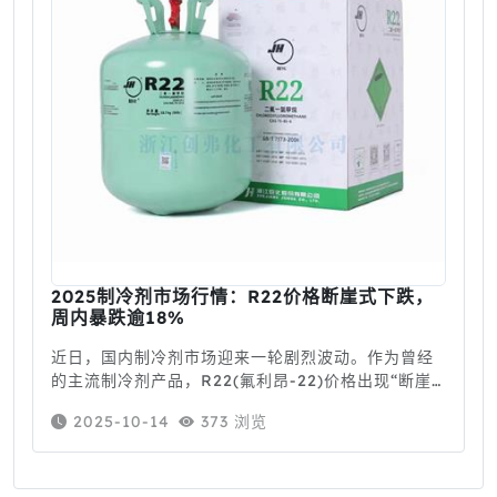
2025制冷剂市场行情：R22价格断崖式下跌，
周内暴跌逾18%
近日，国内制冷剂市场迎来一轮剧烈波动。作为曾经
的主流制冷剂产品，R22(氟利昂-22)价格出现“断崖
式”下跌，主流品牌巨化股份的22.7kg装产品价格在
2025-10-14
373 浏览
一周内从650元/瓶骤降至530元，引发行业广泛关
注。下面是创弗化工带来的详细内容。一度稳居高位
的R22制冷剂市场，正在经历一场前所未有的“价格寒
冬”。根据创弗小编从一线经