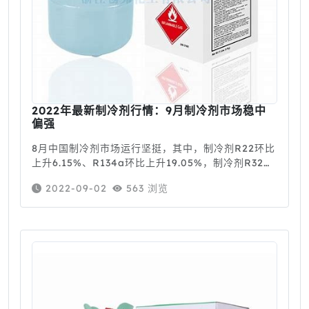
2022年最新制冷剂行情：9月制冷剂市场稳中
偏强
8月中国制冷剂市场运行坚挺，其中，制冷剂R22环比
上升6.15%、R134a环比上升19.05%，制冷剂R32环
比下降3.92%，制冷剂R125环比上升2.14%，R410a
2022-09-02
563 浏览
价格区间波动、环比均价维稳。供应及成本因素推
动，相关型号制冷剂价格上涨。9月，制冷剂市场稳中
偏强。基本面看，供应面高温天气影响减弱，厂家开
工较8月有所恢复，仍执行前期订单