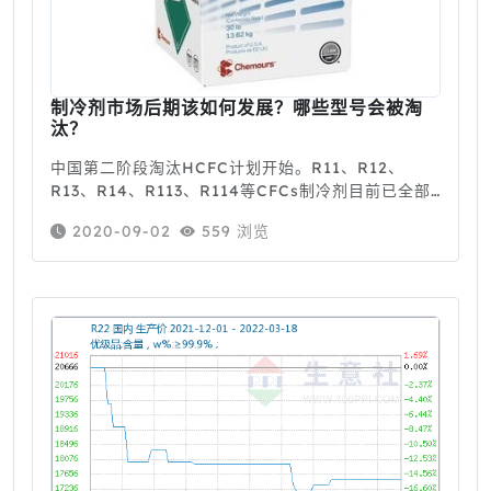
制冷剂市场后期该如何发展？哪些型号会被淘
汰？
中国第二阶段淘汰HCFC计划开始。R11、R12、
R13、R14、R113、R114等CFCs制冷剂目前已全部
淘汰；R22、R123、R142b等HCFCs制冷剂处于淘
2020-09-02
559 浏览
汰序列中；目前中国中央空调市场中运用较为广泛的
制冷剂R134a、R410a、