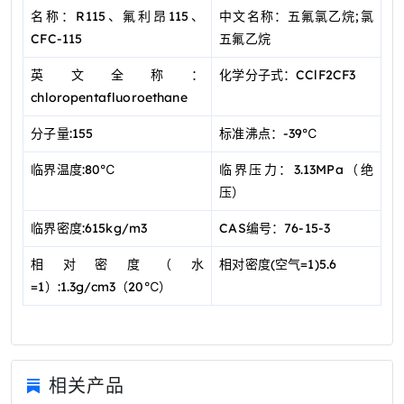
名称：R115、氟利昂115、
中文名称：五氟氯乙烷;氯
CFC-115
五氟乙烷
英文全称：
化学分子式：CClF2CF3
chloropentafluoroethane
分子量:155
标准沸点：-39℃
临界温度:80℃
临界压力：3.13MPa（绝
压）
临界密度:615kg/m3
CAS编号：76-15-3
相对密度（水
相对密度(空气=1)5.6
=1）:1.3g/cm3（20℃）
相关产品