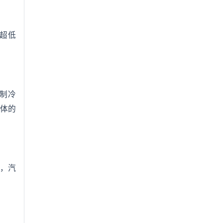
作超低
制冷
体的
体，汽