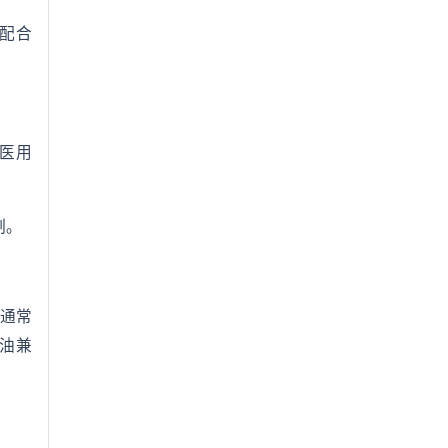
温配合
、医用
制。
，通常
滑油兼