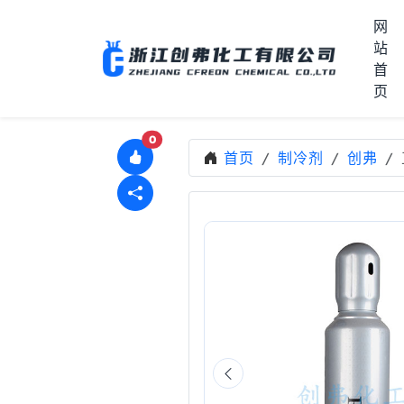
网
站
首
页
0
首页
制冷剂
创弗