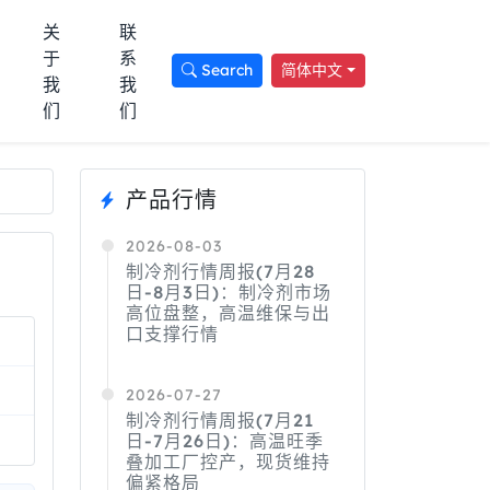
关
联
于
系
Search
简体中文
我
我
们
们
产品行情
2026-08-03
制冷剂行情周报(7月28
日-8月3日)：制冷剂市场
高位盘整，高温维保与出
口支撑行情
2026-07-27
制冷剂行情周报(7月21
日-7月26日)：高温旺季
叠加工厂控产，现货维持
偏紧格局