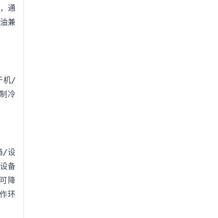
燃，通
冻油兼
干机/
制冷
箱/设
冷设备
度可降
工作环