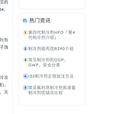
见的
04、
热门资讯
第四代制冷剂HFO「第4
1
代制冷剂介绍」
中(包
离子蚀
制冷剂级丙烷R290介绍
2
常见制冷剂的ODP、
3
GWP，安全分类
r32制冷剂正规加注方法
4
/冷冻
等)，
常见氟利昂制冷剂和液氨
5
、灭
制冷剂优缺点比较