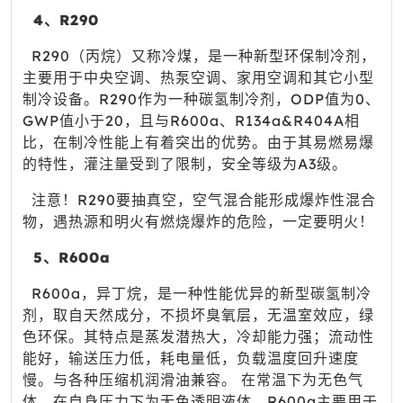
4、R290
R290（丙烷）又称冷煤，是一种新型环保制冷剂，
主要用于中央空调、热泵空调、家用空调和其它小型
制冷设备。R290作为一种碳氢制冷剂，ODP值为0、
GWP值小于20，且与R600a、R134a&R404A相
比，在制冷性能上有着突出的优势。由于其易燃易爆
的特性，灌注量受到了限制，安全等级为A3级。
注意！R290要抽真空，空气混合能形成爆炸性混合
物，遇热源和明火有燃烧爆炸的危险，一定要明火！
5、R600a
R600a，异丁烷，是一种性能优异的新型碳氢制冷
剂，取自天然成分，不损坏臭氧层，无温室效应，绿
色环保。其特点是蒸发潜热大，冷却能力强；流动性
能好，输送压力低，耗电量低，负载温度回升速度
慢。与各种压缩机润滑油兼容。 在常温下为无色气
体，在自身压力下为无色透明液体。R600a主要用于