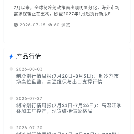
7月以来，全球制冷剂政策面出现明显分化，海外市场
需求逻辑正在重构。欧盟2027年1月起执行新版F-
Gas III法规，HFC配额直接削减49%;英美则宣布推
2026-07-15
60 浏览
迟严苛削减法案;新加坡跟进出台低GWP新规。多重
政策叠加，持续影响出口...
产品行情
2026-08-03
制冷剂行情周报(7月28日-8月3日)：制冷剂市
场高位盘整，高温维保与出口支撑行情
2026-07-27
制冷剂行情周报(7月21日-7月26日)：高温旺季
叠加工厂控产，现货维持偏紧格局
2026-07-20