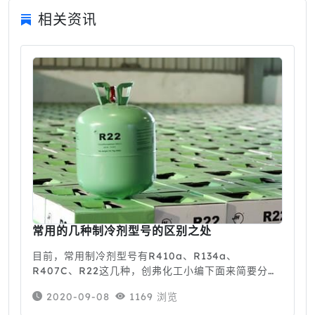
相关资讯
常用的几种制冷剂型号的区别之处
目前，常用制冷剂型号有R410a、R134a、
R407C、R22这几种，创弗化工小编下面来简要分析
下他们之间的差异。 R134a是一种单一成分制冷剂，
2020-09-08
1169 浏览
而R407C和R410a是混合制冷剂。其中R410a是
R32和R125的混合物，R4