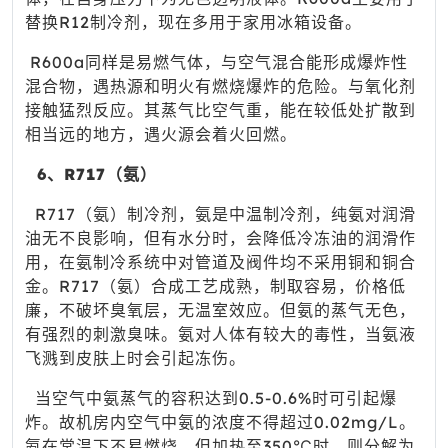
替换R12制冷剂，现在多用于家用冰箱设备。
R600a同样是易燃气体，与空气混合能形成爆炸性
混合物，遇热源和明火有燃烧爆炸的危险。与氧化剂
接触猛烈反应。其蒸气比空气重，能在较低处扩散到
相当远的地方，遇火源会着火回燃。
6、R717（氨）
R717（氨）制冷剂，氨是中温制冷剂，纯氨对润滑
油无不良影响，但有水分时，会降低冷冻油的润滑作
用，在氨制冷系统中对管道及阀件均不采用铜和铜合
金。R717（氨）合成工艺成熟，制取容易，价格低
廉，不破坏臭氧层，无温室效应。但氨的蒸气无色，
有强烈的刺激臭味。氨对人体有较大的毒性，当氨液
飞溅到皮肤上时会引起冻伤。
当空气中氨蒸气的容积达到0.5-0.6%时可引起爆
炸。故机房内空气中氨的浓度不得超过0.02mg/L。
氨在常温下不易燃烧，但加热至350℃时，则分解为