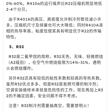
0%-60%。R410a的运行噪声比R22压缩机明显地低
2-4个分贝。
由于R401A的高压、高密度允许制冷剂管径减小许
多，压缩机尺寸及排量也可大大降低；同时R410A液
相的热导率高，粘度低使其具有明显优于R22的传输
特性。
3、R32
R32是二氟甲烷的简称，R32无色、无味、轻微燃烧
（A2级别），在空气中燃烧极限为14%~31%，遇明
火会燃烧爆炸。
另外R32还具有较低的粘性系数和较高的导热系数。
虽然R32优点多多，但是R32是易燃可爆的制冷剂；
空调安装维修本来就是危险性的工作，现在再加上R3
2的不确定因素，安全问题不得不考虑。
注意！R32制冷剂需要抽真空，需要禁明火！