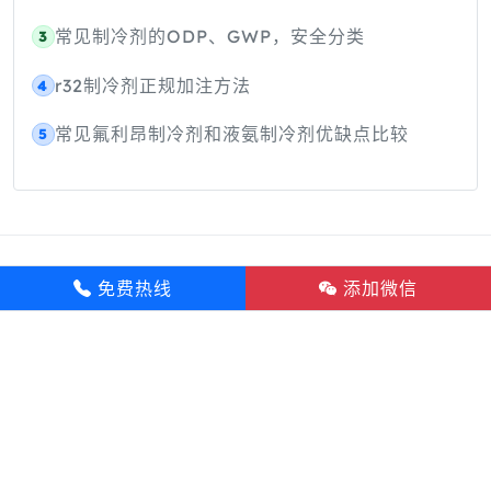
常见制冷剂的ODP、GWP，安全分类
3
r32制冷剂正规加注方法
4
常见氟利昂制冷剂和液氨制冷剂优缺点比较
5
制冷剂
氟化学品
气体
关于我们
免费热线
添加微信
Copyright © 2020~2026 浙江创弗化工有限公司 版权
所有.
浙ICP备20005274号-3
浙公网安备:33080102000186
号