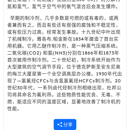
氮和氢气，氢气于空气中的氧气混合后会发生爆炸。
早期的制冷剂，几乎多数是可燃的或有毒的，或两
者兼而有之，而且有些还有很强的腐蚀和不稳定性，
或有些压力过高，经常发生事故。十九世纪中叶出现
了机械制冷。雅各布.帕金斯在1834年建造了首台实
用机器。它用乙醚作制冷剂，是一种蒸气压缩系统。
二氧化碳(CO2) 和氨(NH3)分别在1866年和1873年
首次被用作制冷剂。二十世纪初，制冷系统开始作为
大型建筑的空气调节手段，位于德克萨斯圣安东尼奥
的梅兰大厦是第一个全空调高层办公楼。1930年代出
现了—氯氟烃CFCs与含氢氯氟烃HCFCs制冷剂。20
世纪30年代，一系列卤代烃制冷剂相继出现，杜邦公
司将其命名为氟利昂。这些物质性能优良、无毒、不
燃，能适应不同的温度区域，显著地改善了制冷机的
性能。
分享