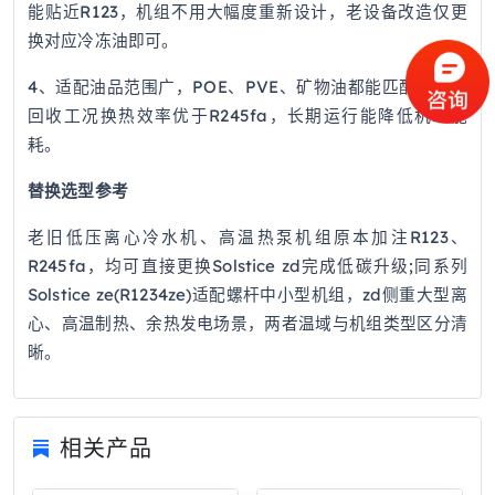
能贴近R123，机组不用大幅度重新设计，老设备改造仅更
换对应冷冻油即可。
4、适配油品范围广，POE、PVE、矿物油都能匹配，余热
回收工况换热效率优于R245fa，长期运行能降低机组能
耗。
替换选型参考
老旧低压离心冷水机、高温热泵机组原本加注R123、
R245fa，均可直接更换Solstice zd完成低碳升级;同系列
Solstice ze(R1234ze)适配螺杆中小型机组，zd侧重大型离
心、高温制热、余热发电场景，两者温域与机组类型区分清
晰。
相关产品