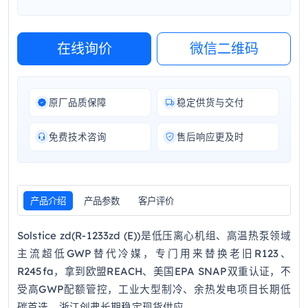
在线询价
微信二维码
原厂品质保障
稳定供货与交付
免费技术咨询
售后响应更及时
产品介绍
产品参数
客户评价
Solstice zd(R‑1233zd (E))是低压离心机组、高温热泵领域
主流超低GWP替代冷媒，专门用来替换老旧R123、
R245fa，拿到欧盟REACH、美国EPA SNAP双重认证，不
受高GWP配额管控，工业大型制冷、余热发电项目长期低
碳首选，浙江创弗长期稳定现货供应。