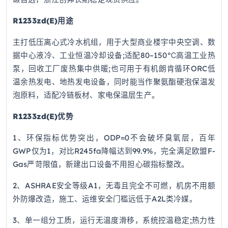
R1233zd(E)用途
主打低压离心式冷水机组，用于大型商业楼宇中央空调、数
据中心液冷、工业恒温冷却设备;适配80–150℃高温工业热
泵，回收工厂废热集中供暖;也可用于有机朗肯循环ORC低
温余热发电、地热发电设备，同时能当作聚氨酯硬泡保温发
泡原料，适配冷链板材、家电保温层生产。
R1233zd(E)优势
1、环保指标优势突出，ODP=0不会破坏臭氧层，百年
GWP仅为1，对比R245fa降幅达到99.9%，完全满足欧盟F-
Gas严苛限值，新建出口设备不用担心碳指标整改。
2、ASHRAE安全等级A1，无毒且完全不可燃，机房不用额
外防爆改造，施工、运维安全门槛远低于A2L类冷媒。
3、单一组分工质，运行无温度滑移，系统控温稳定;热力性