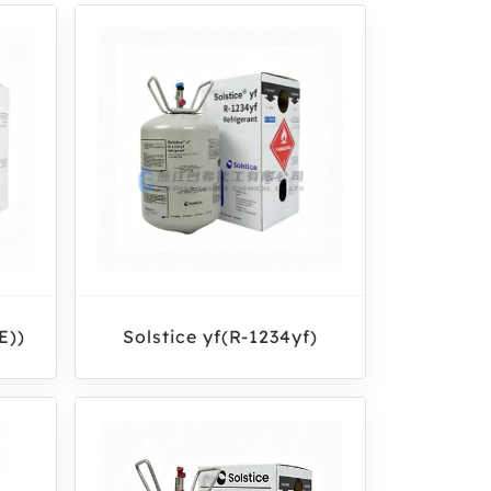
E))
Solstice yf(R-1234yf)