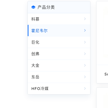
产品分类
科慕
霍尼韦尔
巨化
创弗
大金
S
东岳
HFO冷媒