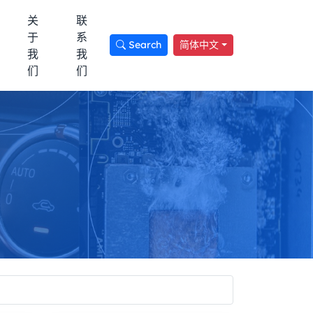
关
联
于
系
Search
简体中文
我
我
们
们