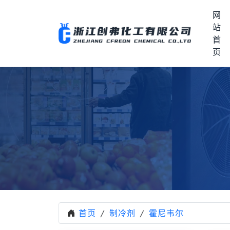
网
站
首
页
首页
制冷剂
霍尼韦尔